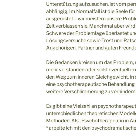
Unterstützung aufzusuchen, ist vom pe
abhängig. Im Normalfall ist die Seele für
ausgerüstet – wir meistern unsere Prob
Zeit verblassen sie. Manchmal aber wir
Schwere der Problemlage überlastet und
Lösungsversuche sowie Trost und Ratsc
Angehörigen, Partner und guten Freunde
Die Gedanken kreisen um das Problem, ma
mehr verstanden oder sinkt eventuell in e
den Weg zum inneren Gleichgewicht. In 
eine psychotherapeutische Behandlung 
weitere Verschlimmerung zu verhindern
Es gibt eine Vielzahl an psychotherapeu
unterschiedlichen theoretischen Model
Methoden. Als „Psychotherapeutin in Au
* arbeite ich mit den psychodramatisch