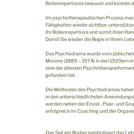
Rollenrepertoires bewusst und können d
Im psychotherapeutischen Prozess mac
Fähigkeiten wieder sichtbar, unterstütz
Ihr Rollenrepertoire und somit ihren Ha
Damit Sie wieder die Regie in Ihrem Leb
Das Psychodrama wurde vom jüdischen 
Moreno (1889 – 1974) in den 1920ern in 
eine der ältesten Psychotherapieformen,
gefunden hat.
Die Methoden des Psychodramas haben s
in den unterschiedlichsten Anwendungsbe
werden neben der Einzel-, Paar- und Gr
erfolgreich im Coaching und der Organi
Das Seil am Boden symbolisiert das Lebe