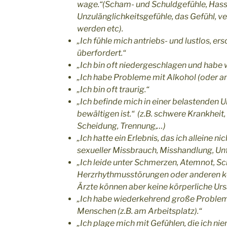
wage.“
(Scham- und Schuldgefühle, Hass
Unzulänglichkeitsgefühle, das Gefühl, 
werden etc).
„Ich fühle mich antriebs- und lustlos, er
überfordert.“
„Ich bin oft niedergeschlagen und habe
„Ich habe Probleme mit Alkohol (oder an
„Ich bin oft traurig.“
„Ich befinde mich in einer belastenden 
bewältigen ist.“
(z.B. schwere Krankheit, 
Scheidung, Trennung,…)
„Ich hatte ein Erlebnis, das ich alleine ni
sexueller Missbrauch, Misshandlung, Unf
„Ich leide unter Schmerzen, Atemnot, Sc
Herzrhythmusstörungen oder anderen k
Ärzte können aber keine körperliche Ursa
„Ich habe wiederkehrend große Problem
Menschen (z.B. am Arbeitsplatz).“
„Ich plage mich mit Gefühlen, die ich n