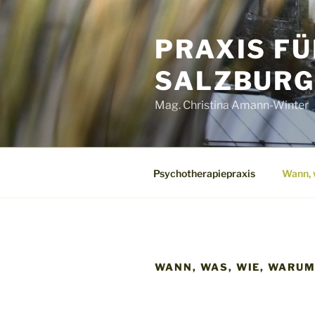
Zum
Inhalt
PRAXIS FÜ
springen
SALZBUR
Mag. Christina Amann-Winter
Psychotherapiepraxis
Wann, 
WANN, WAS, WIE, WARU