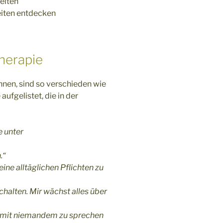
eiten
iten entdecken
herapie
nen, sind so verschieden wie
aufgelistet, die in der
e unter
.“
ine alltäglichen Pflichten zu
halten. Mir wächst alles über
h mit niemandem zu sprechen