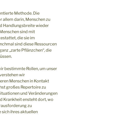
ntierte Methode. Die
r allem darin, Menschen zu
nd Handlungsbreite wieder
e Menschen sind mit
tattet, die sie im
nchmal sind diese Ressourcen
ganz „zarte Pflänzchen“, die
üssen.
wir bestimmte Rollen, um unser
verstehen wir
deren Menschen in Kontakt
ichst großes Repertoire zu
Situationen und Veränderungen
 Krankheit ensteht dort, wo
erausforderung zu
sich ihres aktuellen