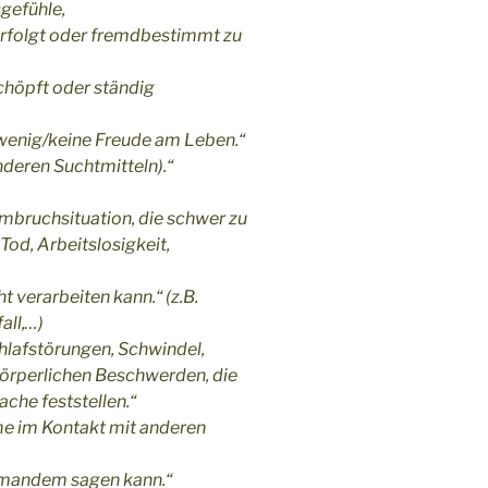
gefühle,
verfolgt oder fremdbestimmt zu
schöpft oder ständig
 wenig/keine Freude am Leben.“
deren Suchtmitteln).“
Umbruchsituation, die schwer zu
Tod, Arbeitslosigkeit,
cht verarbeiten kann.“
(z.B.
all,…)
hlafstörungen, Schwindel,
örperlichen Beschwerden, die
che feststellen.“
e im Kontakt mit anderen
iemandem sagen kann.“