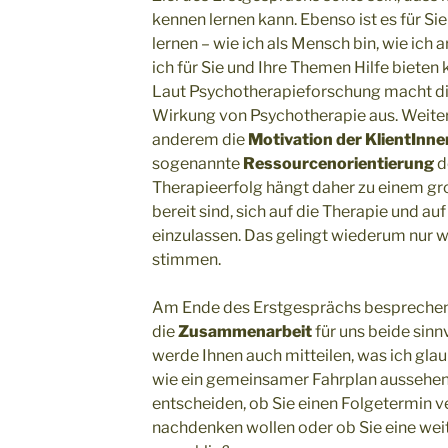
kennen lernen kann. Ebenso ist es für Si
lernen – wie ich als Mensch bin, wie ich 
ich für Sie und Ihre Themen Hilfe bieten 
Laut Psychotherapieforschung macht d
Wirkung von Psychotherapie aus. Weiter
anderem die
Motivation der KlientInne
sogenannte
Ressourcenorientierung
d
Therapieerfolg hängt daher zu einem gro
bereit sind, sich auf die Therapie und a
einzulassen. Das gelingt wiederum nur 
stimmen.
Am Ende des Erstgesprächs besprechen 
die
Zusammenarbeit
für uns beide sinnv
werde Ihnen auch mitteilen, was ich glau
wie ein gemeinsamer Fahrplan aussehen 
entscheiden, ob Sie einen Folgetermin 
nachdenken wollen oder ob Sie eine we