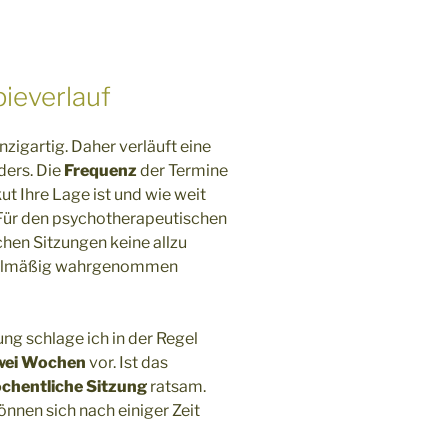
ieverlauf
zigartig. Daher verläuft eine
ers. Die
Frequenz
der Termine
t Ihre Lage ist und wie weit
. Für den psychotherapeutischen
chen Sitzungen keine allzu
egelmäßig wahrgenommen
ng schlage ich in der Regel
zwei Wochen
vor. Ist das
öchentliche Sitzung
ratsam.
nnen sich nach einiger Zeit