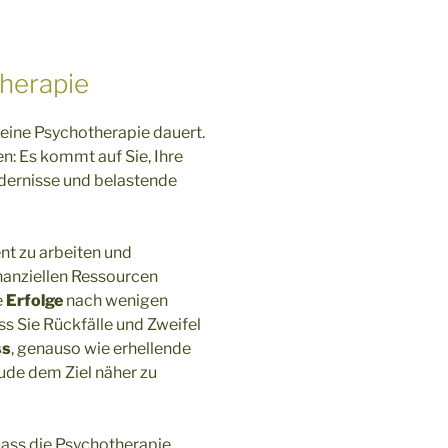
herapie
e eine Psychotherapie dauert.
n: Es kommt auf Sie, Ihre
ndernisse und belastende
ent zu arbeiten und
inanziellen Ressourcen
e
Erfolge
nach wenigen
ss Sie Rückfälle und Zweifel
ss
, genauso wie erhellende
ude dem Ziel näher zu
dass die Psychotherapie