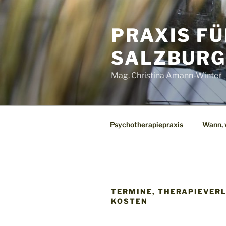
Zum
Inhalt
PRAXIS FÜ
springen
SALZBUR
Mag. Christina Amann-Winter
Psychotherapiepraxis
Wann, 
TERMINE, THERAPIEVER
KOSTEN