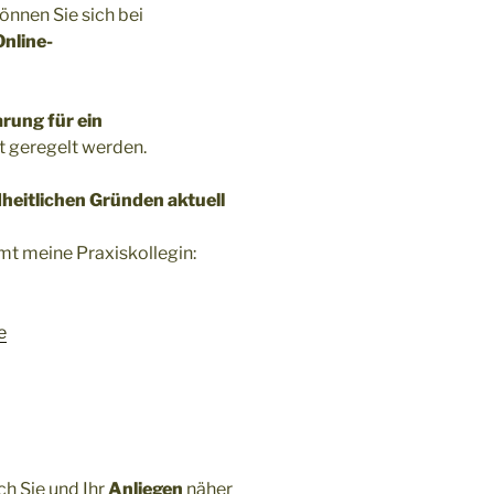
önnen Sie sich bei
Online-
rung für ein
t geregelt werden.
eitlichen Gründen aktuell
mt meine Praxiskollegin:
e
ch Sie und Ihr
Anliegen
näher