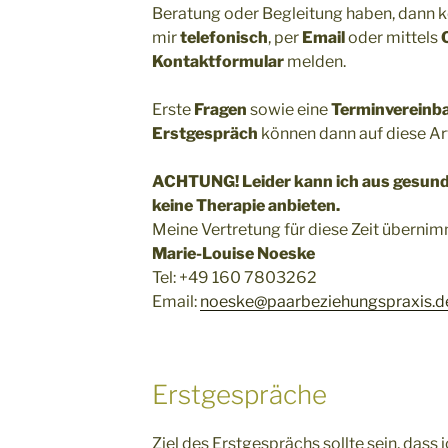
Beratung oder Begleitung haben, dann k
mir
telefonisch
, per
Email
oder mittels
Kontaktformular
melden.
Erste
Fragen
sowie eine
Terminvereinba
Erstgespräch
können dann auf diese Ar
ACHTUNG! Leider kann ich aus gesundh
keine Therapie anbieten.
Meine Vertretung für diese Zeit übernim
Marie-Louise Noeske
Tel: +49 160 7803262
Email:
noeske@paarbeziehungspraxis.d
Erstgespräche
Ziel des Erstgesprächs sollte sein, dass i