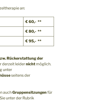
zeltherapie an:
€ 60,- **
€ 80,- **
€ 95,- **
bzw. Rückerstattung der
 derzeit leider
nicht
möglich.
g unter
hüsse
seitens der
en auch
Gruppensitzungen
für
Sie unter der Rubrik