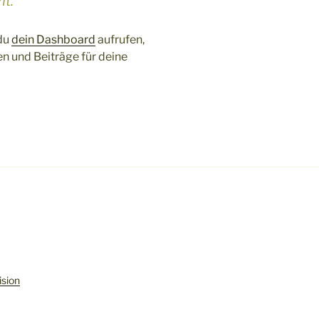
ht.
 du
dein Dashboard
aufrufen,
en und Beiträge für deine
ision