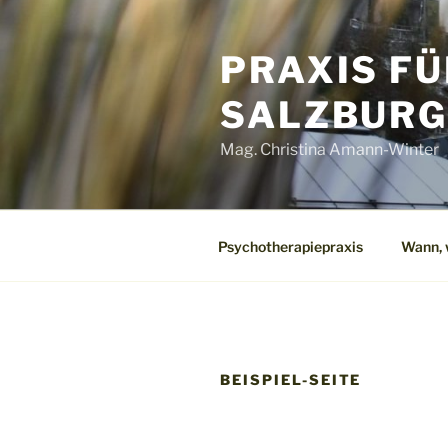
Zum
Inhalt
PRAXIS FÜ
springen
SALZBUR
Mag. Christina Amann-Winter
Psychotherapiepraxis
Wann, 
BEISPIEL-SEITE